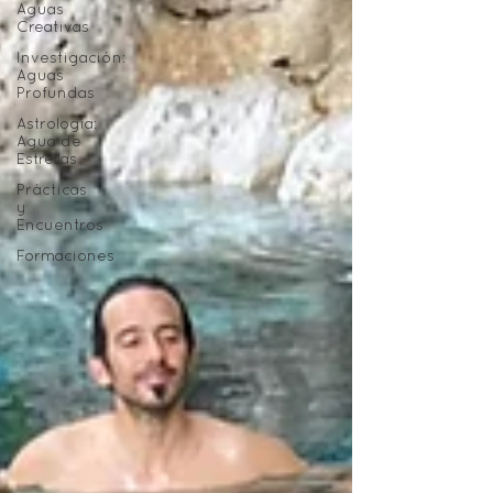
Aguas
Creativas
Investigación:
Aguas
Profundas
Astrología:
Agua de
Estrellas
Prácticas
y
Encuentros
Formaciones