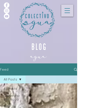
blog
agua
Feed
All Posts
All Posts
Caravana
del Agua
Arte: