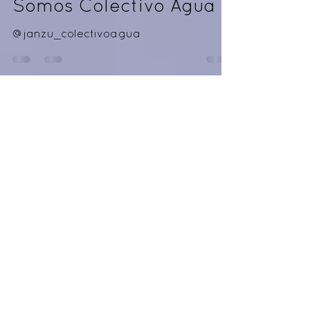
Colectivo Agua
22 jul 2022
0 min de lectura
Somos Colectivo Agua
@janzu_colectivoagua
Load video