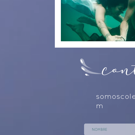
Con
somoscole
m