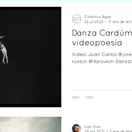
ones
Colectivo Agua
22 jul 2022
0 min de lect
Danza Cardúm
videopoesía
Video: Juan Carlos @jcre
rovlich @florovlich Danza
Ivan Goa
29 oct 2021
2 min de lec