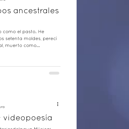
pos ancestrales
o como el pasto. He
s setenta moldes, perecí
al, muerto como...
ura
 - videopoesía