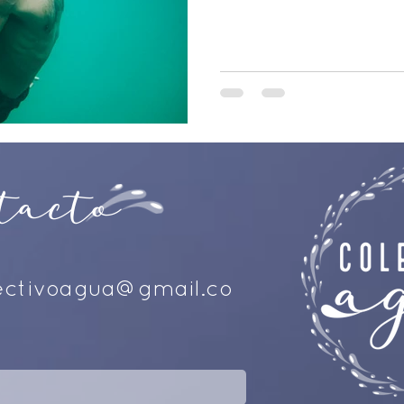
tacto
ctivoagua@gmail.co