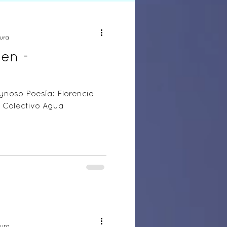
ura
en -
ynoso Poesía: Florencia
: Colectivo Agua
tura