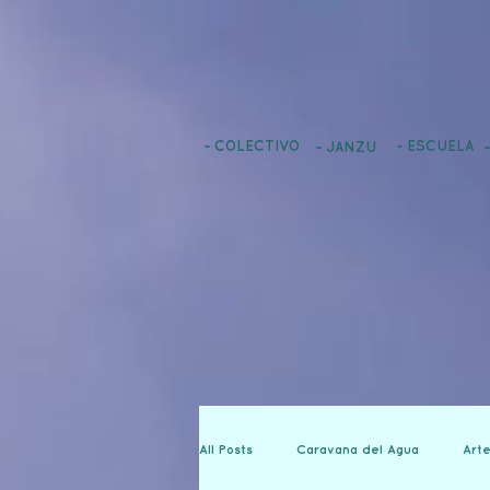
~ COLECTIVO
~ ESCUELA
~ JANZU
All Posts
Caravana del Agua
Arte