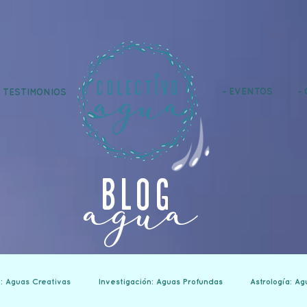
~ EVENTOS
~ 
~ TESTIMONIOS
blog
agua
: Aguas Creativas
Investigación: Aguas Profundas
Astrología: Ag