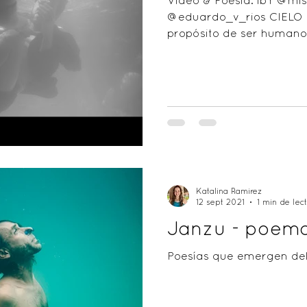
Video & Poesía: ibY @mis
@eduardo_v_rios CIELO &
propósito de ser humanos 
Katalina Ramirez
12 sept 2021
1 min de lec
Janzu - poema
Poesías que emergen del 