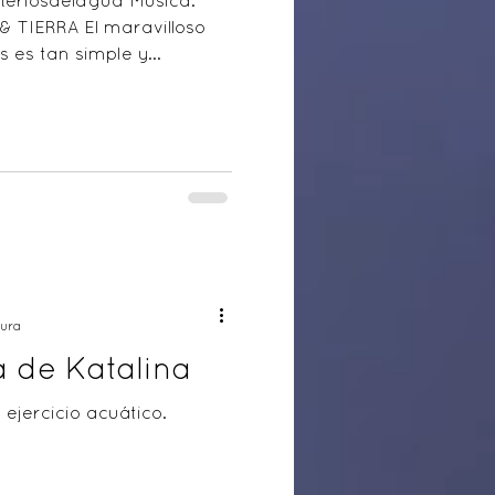
teriosdelagua Música:
 TIERRA El maravilloso
es tan simple y...
tura
 de Katalina
ejercicio acuático.