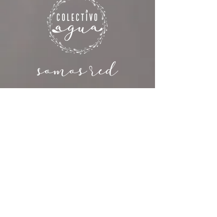
somos red
Contacto
somoscolectivoagua@gmail.com