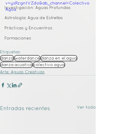
v=ysRzgntVZdo&ab_channel=Colectivo
Investigación: Aguas Profundas
Agua
Astrología: Agua de Estrellas
Prácticas y Encuentros
Formaciones
Etiquetas:
danza
waterdance
danza en el agua
danza acuatica
colectivo agua
Arte: Aguas Creativas
Ver todo
Entradas recientes