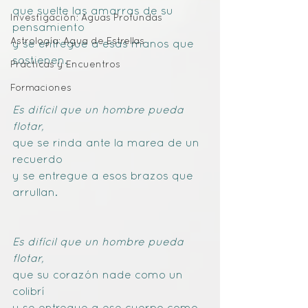
que suelte las amarras de su 
Investigación: Aguas Profundas
pensamiento
Astrología: Agua de Estrellas
y se entregue a esas manos que 
sostienen.
Prácticas y Encuentros
Formaciones
Es difícil que un hombre pueda 
flotar,
que se rinda ante la marea de un 
recuerdo
y se entregue a esos brazos que 
arrullan.
Es difícil que un hombre pueda 
flotar,
que su corazón nade como un 
colibrí
y se entregue a ese cuerpo como 