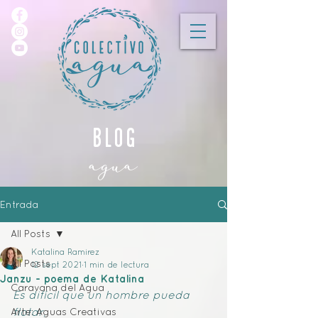
blog
agua
Entrada
All Posts
Katalina Ramirez
All Posts
12 sept 2021
1 min de lectura
Janzu - poema de Katalina
Caravana del Agua
Es difícil que un hombre pueda 
flotar
,
Arte: Aguas Creativas